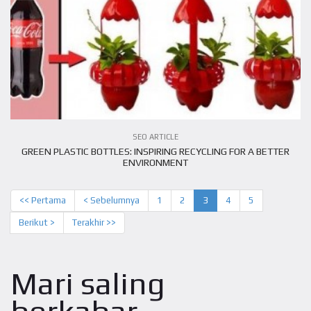
SEO ARTICLE
GREEN PLASTIC BOTTLES: INSPIRING RECYCLING FOR A BETTER
ENVIRONMENT
<< Pertama
< Sebelumnya
1
2
3
4
5
Berikut >
Terakhir >>
Mari saling