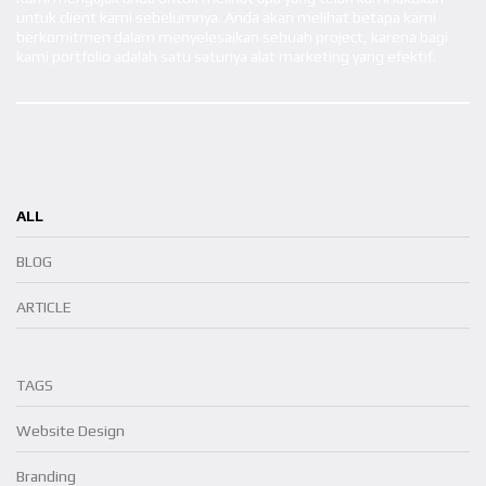
untuk client kami sebelumnya. Anda akan melihat betapa kami
berkomitmen dalam menyelesaikan sebuah project, karena bagi
kami portfolio adalah satu satunya alat marketing yang efektif.
ALL
BLOG
ARTICLE
TAGS
Website Design
Branding